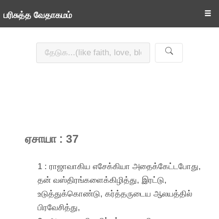
☰
பரிசுத்த வேதாகமம்
ஏசாயா : 37
1 : ராஜாவாகிய எசேக்கியா அதைக்கேட்டபோது,
தன் வஸ்திரங்களைக்கிழித்து, இரட்டு,
உடுத்துக்கொண்டு, கர்த்தருடைய ஆலயத்தில்
பிரவேசித்து,